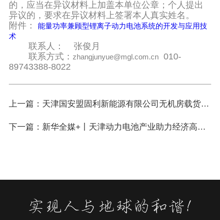
的，应当在异议材料上加盖本单位公章；个人提出
异议的，要求在异议材料上签署本人真实姓名。
附件：
能量功率兼顾型锂离子动力电池系统的开发与应用技
术
联系人： 张俊月
联系方式：
010-
zhangjunyue@mgl.com.cn
89743388-8022
上一篇：天津国安盟固利新能源有限公司无机房载货电梯招标公告
下一篇：新华全媒+丨天津动力电池产业助力经济高质量发展